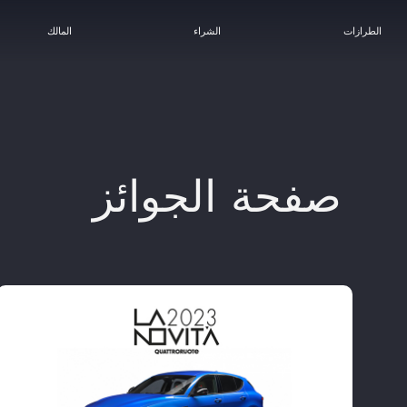
الطرازات
الشراء
المالك
الرعاية الرسمية/فورمولا ١
التراث
خدمات ما بعد البيع
صفحة الجوائز​
ابتداءً من
15,495 د.ك