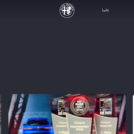
عالمنا
ابتداءً من
د.ك 17,995