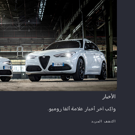
الأخبار​
واكِب آخر أخبار علامة ألفا روميو.​
اكتشف المزيد