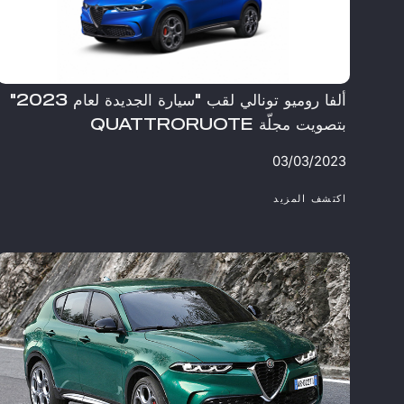
ألفا روميو تونالي لقب "سيارة الجديدة لعام 2023"
بتصويت مجلّة QUATTRORUOTE ​
03/03/2023
​اكتشف المزيد
ابتداءً من
د.ك 19,995