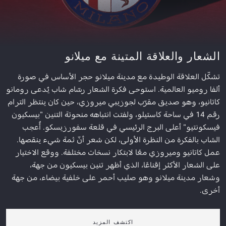
الشعار والعلاقة المتينة مع ميلانو
تشكّل العلاقة الوطيدة مع مدينة ميلانو حجر الأساس في صورة
ألفا روميو العالمية. استوحى فكرة الشعار رسّام شاب يُدعى رومانو
كاتانيو، وهو صديق مقرّب لجوزيبي ميروزي، حين كان ينتظر الترام
رقم 14 في ساحة كاستيلو، ولفتت انتباهه منحوتة التنين "بيسكيون
فيسكونتيو" أعلى البرج الرئيسي في قلعة سفورزيسكو. أُعجب
الشاب بالفكرة من النظرة الأولى، لكن شعر أنّ ثمة شيء ينقصها.
عمل كاتانيو وميروزي معًا لابتكار نسخات مختلفة. ووقع الاختيار
على الشعار الأكثر إقناعًا، الذي أظهر تنين بيسكيون من جهة،
وشعار مدينة ميلانو وهو صليب أحمر على خلفية بيضاء، من جهة
أخرى.
اكتشف المزيد