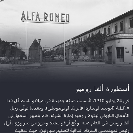
أسطورة ألفا روميو
في 24 يونيو 1910، تأسست شركة جديدة في ميلانو باسم أ.ل.ف.ا.
A.L.F.A (أنونيما لومباردا فابريكا أوتوموبيلي). وبعدما تولّى رجل
الأعمال النابولي نيكولا روميو إدارة الشركة، قام بتغيير اسمها إلى
ألفا روميو. في العام عينه، وقّع أوغو ستيلا وجوزيبي ميروزي، أول
رئيس لمهندسي الشركة، اتفاقية لتصنيع سيارتين، حيث سُمّيت