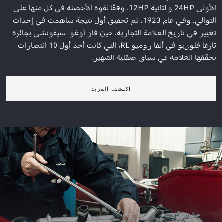
الأولى 24HP والثانية 12HP، وفقًا لقوة الأحصنة في كل منها على
التوالي. وفي عام 1923، تم تحقيق أول نتيجة ساهمت في إحداث
تغيير في تاريخ العلامة التجارية، حين فاز أوغو سيفوتشي بجائزة
تارغا فلوريو في ألفا روميو RL، التي كانت أحد أول 10 انتصارات
تحقّقها العلامة في سباق صقلية الشهير.
اكتشف المزيد